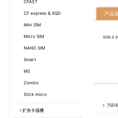
CFAST
CF express & XQD
产品
Mini SIM
Micro SIM
SD8.0 
NANO SIM
Smart
MS
Combo
Stick micro
7SD8
扩充卡插槽