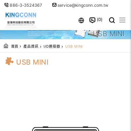
886-3-3524367
service@kingconn.com.tw
0
USB MINI
首頁
產品資訊
I/O連接器
USB MINI
USB MINI