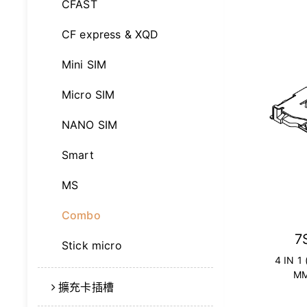
CFAST
CF express & XQD
Mini SIM
Micro SIM
NANO SIM
Smart
MS
Combo
7
Stick micro
4 IN 1
MM
擴充卡插槽