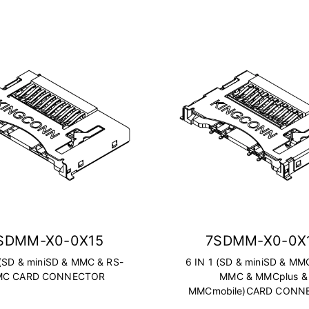
SDMM-X0-0X15
7SDMM-X0-0X
 (SD & miniSD & MMC & RS-
6 IN 1 (SD & miniSD & MM
C CARD CONNECTOR
MMC & MMCplus &
MMCmobile)CARD CONN