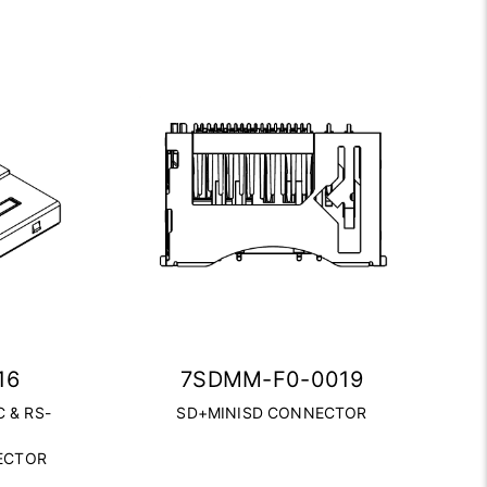
16
7SDMM-F0-0019
C & RS-
SD+MINISD CONNECTOR
ECTOR