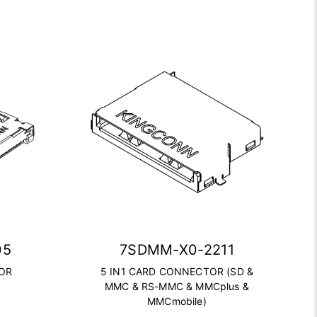
05
7SDMM-X0-2211
TOR
5 IN1 CARD CONNECTOR (SD &
MMC & RS-MMC & MMCplus &
MMCmobile)