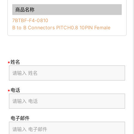
7BTBF-F4-0810
B to B Connectors PITCH0.8 10PIN Female
姓名
电话
电子邮件