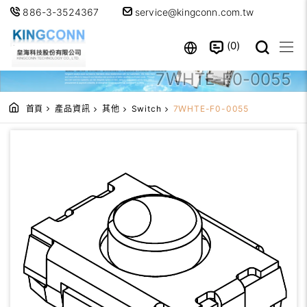
886-3-3524367
service@kingconn.com.tw
0
7ＷHTE-F0-0055
首頁
產品資訊
其他
Switch
7ＷHTE-F0-0055